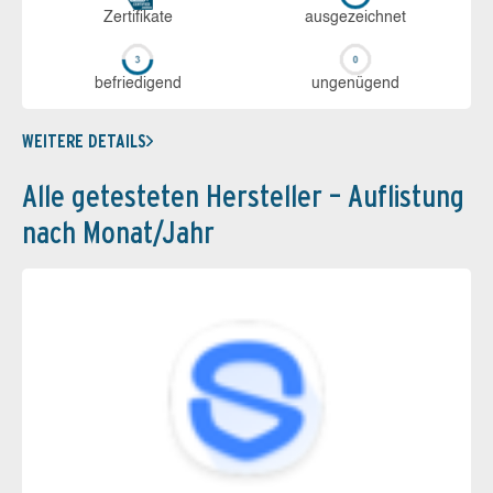
Zerti­fikate
aus­ge­zeich­net
be­frie­di­gend
un­ge­nü­gend
WEITERE DETAILS
Alle getesteten Hersteller – Auflistung
nach Monat/Jahr