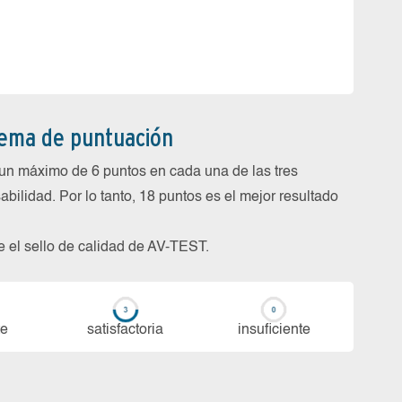
tema de puntuación
un máximo de 6 puntos en cada una de las tres
abilidad. Por lo tanto, 18 puntos es el mejor resultado
be el sello de calidad de AV-TEST.
te
sa­tis­fac­to­ria
in­su­fi­cien­te