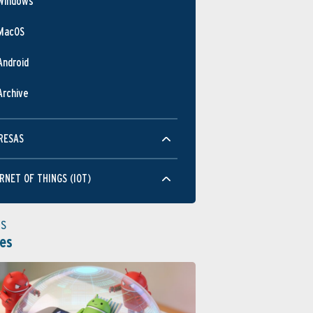
Windows
MacOS
Android
Archive
RESAS
RNET OF THINGS (IOT)
as
es