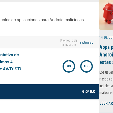
ientes de aplicaciones para Android maliciosas
14 DE JU
Promedio de
septiembre
la industria
Apps p
Androi
ntativa de
estas 
timos 4
98
100
de AV-TEST)
Los usuar
riesgos 
instalen 
6.0/ 6.0
malware t
LEER AR