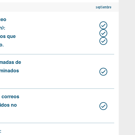
septiembre
ueo
n):
tos que
o.
amadas de
rminados
o correos
idos no
: