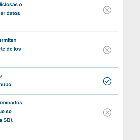
iciosas o
bar datos
ermiten
rte de los
s
 nube
erminados
ue se
a SD).