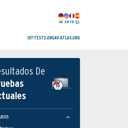
DE
EN
FR
ES
IOT-TESTS.ORG
AV-ATLAS.ORG
esultados De
ruebas
ctuales
ARIOS