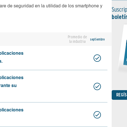
are de seguridad en la utilidad de los smartphone y
Suscrip
boletí
Promedio de
septiembre
la industria
plicaciones
a.
plicaciones
rante su
REGÍ
plicaciones