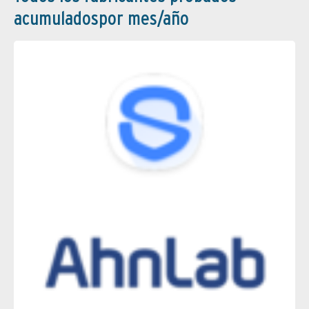
acumuladospor mes/año