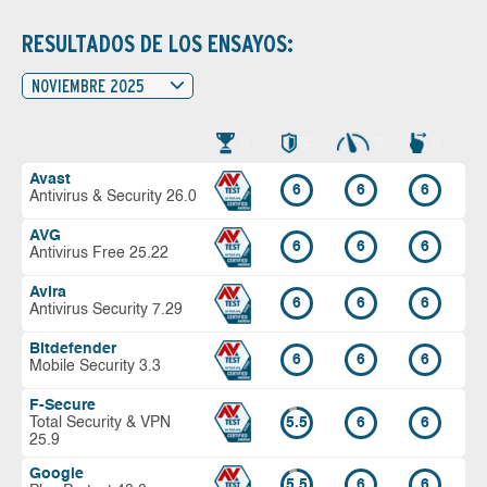
RESULTADOS DE LOS ENSAYOS:
NOVIEMBRE 2025
Avast
6
6
6
Antivirus & Security 26.0
AVG
6
6
6
Antivirus Free 25.22
Avira
6
6
6
Antivirus Security 7.29
Bitdefender
6
6
6
Mobile Security 3.3
F-Secure
Total Security & VPN
5.5
6
6
25.9
Google
5.5
6
6