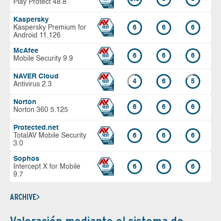
Play Protect 48.8
Kaspersky
Kaspersky Premium for
6
6
6
Android 11.126
McAfee
6
6
6
Mobile Security 9.9
NAVER Cloud
4
6
5
Antivirus 2.3
Norton
6
6
6
Norton 360 5.125
Protected.net
TotalAV Mobile Security
6
6
6
3.0
Sophos
Intercept X for Mobile
6
6
6
9.7
ARCHIVE