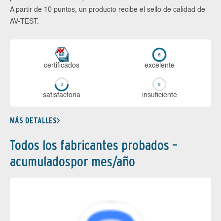
A partir de 10 puntos, un producto recibe el sello de calidad de
AV-TEST.
certi­ficados
ex­ce­len­te
sa­tis­fac­to­ria
in­su­fi­cien­te
MÁS DETALLES
Todos los fabricantes probados –
acumuladospor mes/año