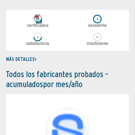
certi­ficados
ex­ce­len­te
sa­tis­fac­to­ria
in­su­fi­cien­te
MÁS DETALLES
Todos los fabricantes probados –
acumuladospor mes/año