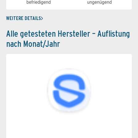
be­frie­di­gend
un­ge­nü­gend
WEITERE DETAILS
Alle getesteten Hersteller – Auflistung
nach Monat/Jahr