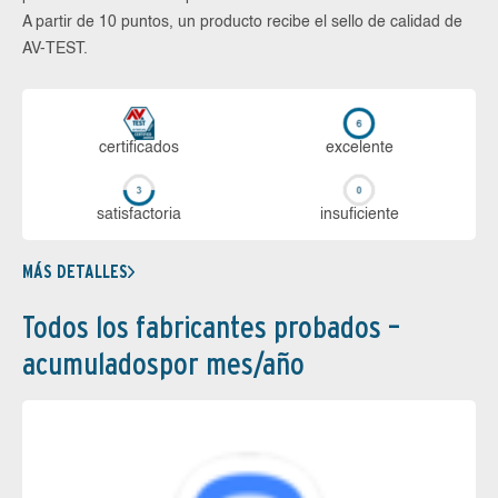
A partir de 10 puntos, un producto recibe el sello de calidad de
AV-TEST.
certi­ficados
ex­ce­len­te
sa­tis­fac­to­ria
in­su­fi­cien­te
MÁS DETALLES
Todos los fabricantes probados –
acumuladospor mes/año