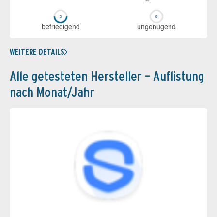
be­frie­di­gend
un­ge­nü­gend
WEITERE DETAILS
Alle getesteten Hersteller – Auflistung
nach Monat/Jahr