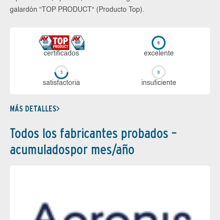
galardón “TOP PRODUCT“ (Producto Top).
certi­ficados
ex­ce­len­te
sa­tis­fac­to­ria
in­su­fi­cien­te
MÁS DETALLES
Todos los fabricantes probados –
acumuladospor mes/año