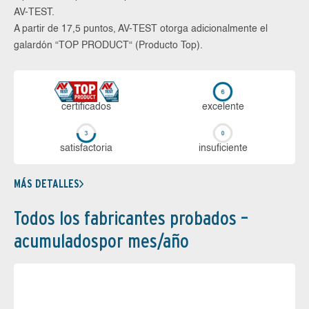
AV-TEST.
A partir de 17,5 puntos, AV-TEST otorga adicionalmente el
galardón “TOP PRODUCT“ (Producto Top).
certi­ficados
ex­ce­len­te
sa­tis­fac­to­ria
in­su­fi­cien­te
MÁS DETALLES
Todos los fabricantes probados –
acumuladospor mes/año