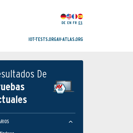
DE
EN
FR
ES
IOT-TESTS.ORG
AV-ATLAS.ORG
esultados De
ruebas
ctuales
ARIOS