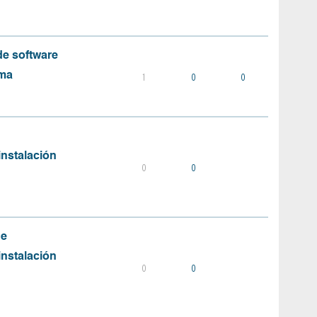
e software
ema
1
0
0
instalación
0
0
de
instalación
0
0