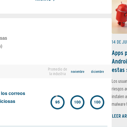
osas
14 DE JU
s)
Apps p
Androi
estas 
Promedio de
noviembre
diciembre
la industria
Los usuar
riesgos 
 los correos
instalen 
iciosas
95
100
100
malware t
LEER AR