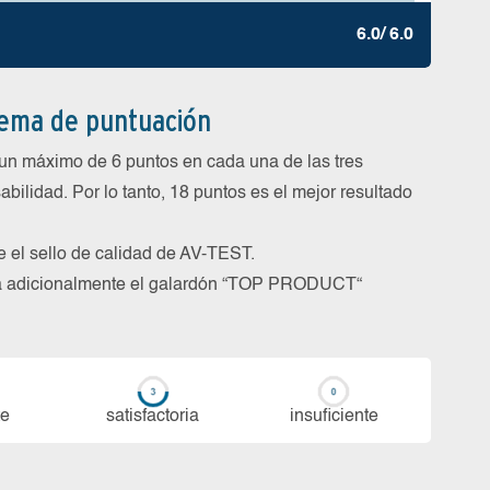
6.0/ 6.0
tema de puntuación
un máximo de 6 puntos en cada una de las tres
abilidad. Por lo tanto, 18 puntos es el mejor resultado
be el sello de calidad de AV-TEST.
rga adicionalmente el galardón “TOP PRODUCT“
te
sa­tis­fac­to­ria
in­su­fi­cien­te