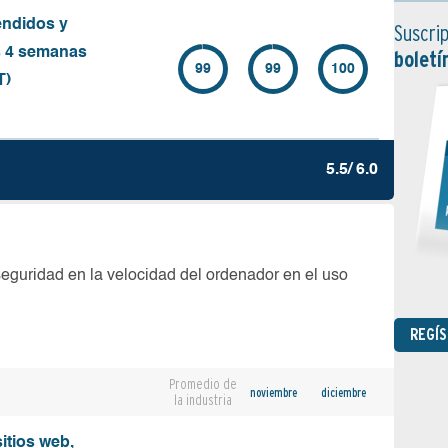
endidos y
Suscrip
s 4 semanas
boletí
99
99
100
T)
5.5/ 6.0
seguridad en la velocidad del ordenador en el uso
REGÍ
Promedio de
noviembre
diciembre
la industria
sitios web,