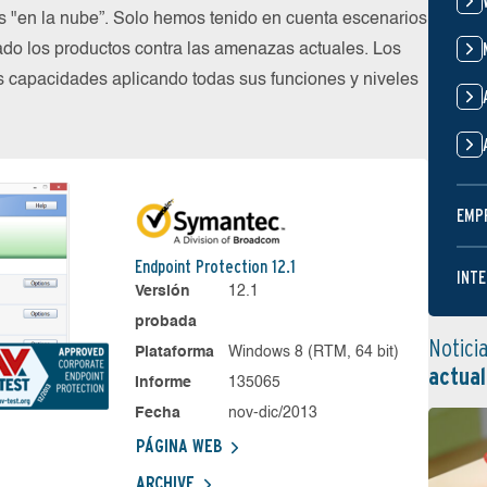
os "en la nube”. Solo hemos tenido en cuenta escenarios
do los productos contra las amenazas actuales. Los
s capacidades aplicando todas sus funciones y niveles
EMP
Endpoint Protection 12.1
INTE
Versión
12.1
probada
Notici
Plataforma
Windows 8 (RTM, 64 bit)
actual
Informe
135065
Fecha
nov-dic/2013
PÁGINA WEB
ARCHIVE