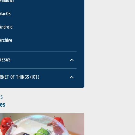
Windows
MacOS
Android
Archive
RESAS
RNET OF THINGS (IOT)
as
es