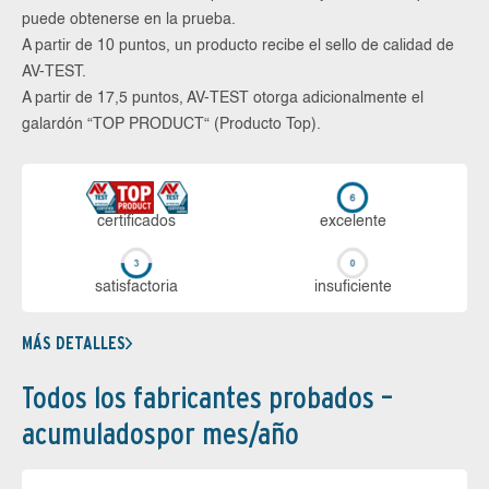
puede obtenerse en la prueba.
A partir de 10 puntos, un producto recibe el sello de calidad de
AV-TEST.
A partir de 17,5 puntos, AV-TEST otorga adicionalmente el
galardón “TOP PRODUCT“ (Producto Top).
certi­ficados
ex­ce­len­te
sa­tis­fac­to­ria
in­su­fi­cien­te
MÁS DETALLES
Todos los fabricantes probados –
acumuladospor mes/año