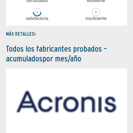
certi­ficados
ex­ce­len­te
sa­tis­fac­to­ria
in­su­fi­cien­te
MÁS DETALLES
Todos los fabricantes probados –
acumuladospor mes/año