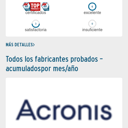
certi­ficados
ex­ce­len­te
sa­tis­fac­to­ria
in­su­fi­cien­te
MÁS DETALLES
Todos los fabricantes probados –
acumuladospor mes/año