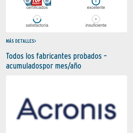
certi­ficados
ex­ce­len­te
sa­tis­fac­to­ria
in­su­fi­cien­te
MÁS DETALLES
Todos los fabricantes probados –
acumuladospor mes/año