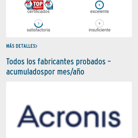
certi­ficados
ex­ce­len­te
sa­tis­fac­to­ria
in­su­fi­cien­te
MÁS DETALLES
Todos los fabricantes probados –
acumuladospor mes/año