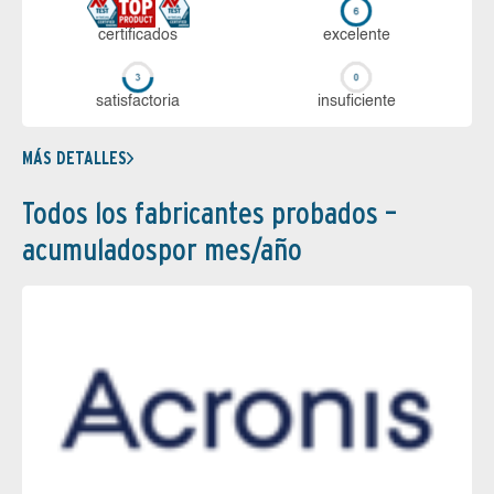
certi­ficados
ex­ce­len­te
sa­tis­fac­to­ria
in­su­fi­cien­te
MÁS DETALLES
Todos los fabricantes probados –
acumuladospor mes/año