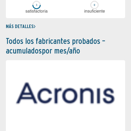
sa­tis­fac­to­ria
in­su­fi­cien­te
MÁS DETALLES
Todos los fabricantes probados –
acumuladospor mes/año