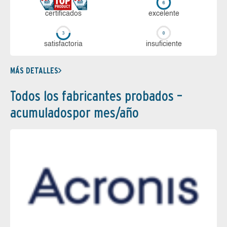
certi­ficados
ex­ce­len­te
sa­tis­fac­to­ria
in­su­fi­cien­te
MÁS DETALLES
Todos los fabricantes probados –
acumuladospor mes/año