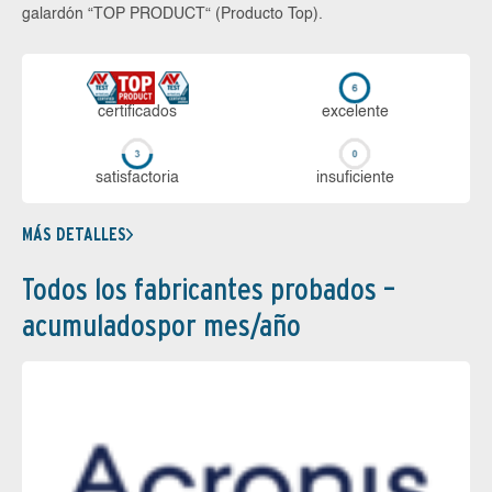
galardón “TOP PRODUCT“ (Producto Top).
certi­ficados
ex­ce­len­te
sa­tis­fac­to­ria
in­su­fi­cien­te
MÁS DETALLES
Todos los fabricantes probados –
acumuladospor mes/año