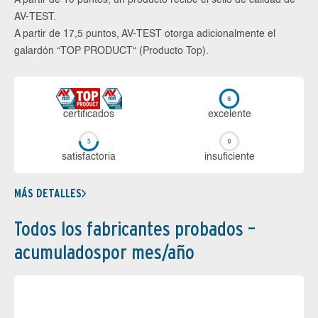
AV-TEST.
A partir de 17,5 puntos, AV-TEST otorga adicionalmente el
galardón “TOP PRODUCT“ (Producto Top).
certi­ficados
ex­ce­len­te
sa­tis­fac­to­ria
in­su­fi­cien­te
MÁS DETALLES
Todos los fabricantes probados –
acumuladospor mes/año