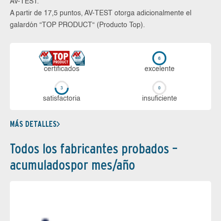
AV-TEST.
A partir de 17,5 puntos, AV-TEST otorga adicionalmente el
galardón “TOP PRODUCT“ (Producto Top).
certi­ficados
ex­ce­len­te
sa­tis­fac­to­ria
in­su­fi­cien­te
MÁS DETALLES
Todos los fabricantes probados –
acumuladospor mes/año