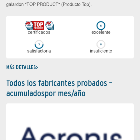
galardón “TOP PRODUCT“ (Producto Top).
certi­ficados
ex­ce­len­te
sa­tis­fac­to­ria
in­su­fi­cien­te
MÁS DETALLES
Todos los fabricantes probados –
acumuladospor mes/año