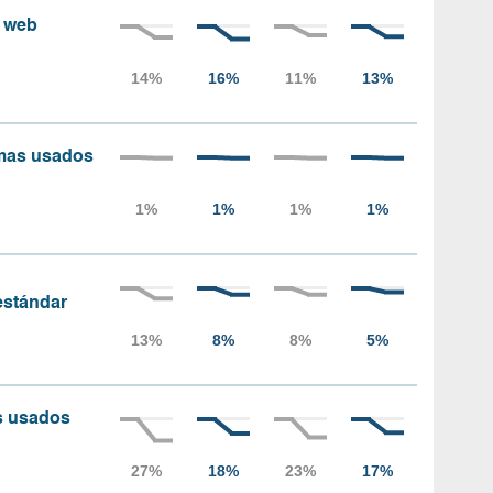
s web
amas usados
 estándar
as usados