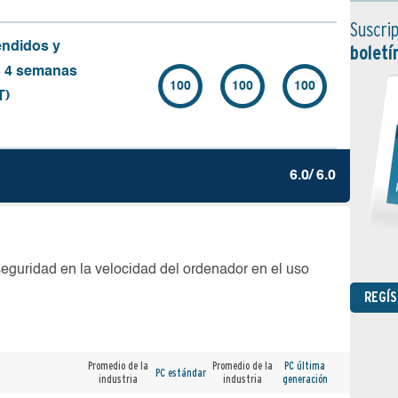
Suscrip
endidos y
boletí
s 4 semanas
100
100
100
T)
6.0/ 6.0
seguridad en la velocidad del ordenador en el uso
REGÍ
Promedio de la
Promedio de la
PC última
PC estándar
industria
industria
generación