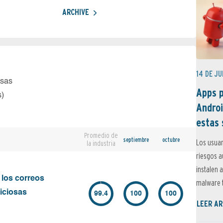
ARCHIVE
14 DE JU
osas
Apps p
s)
Androi
estas 
Promedio de
septiembre
octubre
Los usuar
la industria
riesgos 
instalen 
 los correos
malware t
iciosas
99.4
100
100
LEER AR