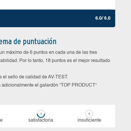
6.0/ 6.0
tema de puntuación
un máximo de 6 puntos en cada una de las tres
abilidad. Por lo tanto, 18 puntos es el mejor resultado
be el sello de calidad de AV-TEST.
rga adicionalmente el galardón “TOP PRODUCT“
te
sa­tis­fac­to­ria
in­su­fi­cien­te