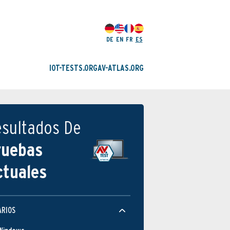
DE
EN
FR
ES
IOT-TESTS.ORG
AV-ATLAS.ORG
esultados De
ruebas
ctuales
ARIOS