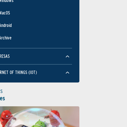
Windows
MacOS
Android
Archive
RESAS
RNET OF THINGS (IOT)
as
es