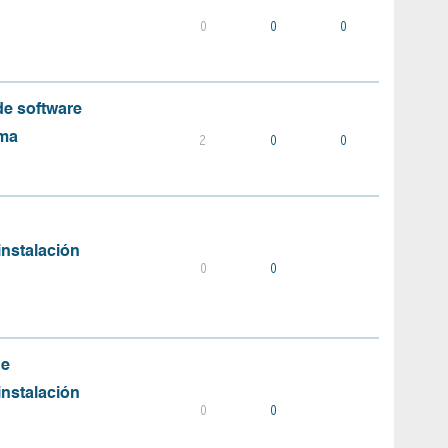
0
0
0
e software
ema
2
0
0
instalación
0
0
de
instalación
0
0