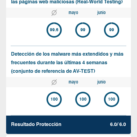
las páginas web maliciosas (Real-World Testing)
mayo
junio
99.6
99
99
Detección de los malware más extendidos y más
frecuentes durante las últimas 4 semanas
(conjunto de referencia de AV-TEST)
mayo
junio
100
100
100
Resultado Protección
6.0/ 6.0