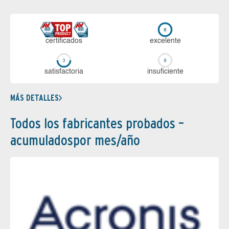
certi­ficados
ex­ce­len­te
sa­tis­fac­to­ria
in­su­fi­cien­te
MÁS DETALLES
Todos los fabricantes probados –
acumuladospor mes/año