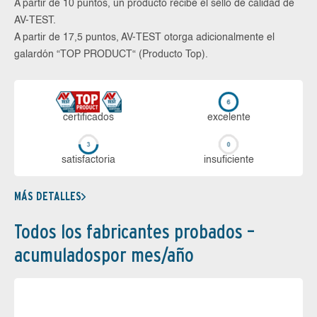
A partir de 10 puntos, un producto recibe el sello de calidad de
AV-TEST.
A partir de 17,5 puntos, AV-TEST otorga adicionalmente el
galardón “TOP PRODUCT“ (Producto Top).
certi­ficados
ex­ce­len­te
sa­tis­fac­to­ria
in­su­fi­cien­te
MÁS DETALLES
Todos los fabricantes probados –
acumuladospor mes/año