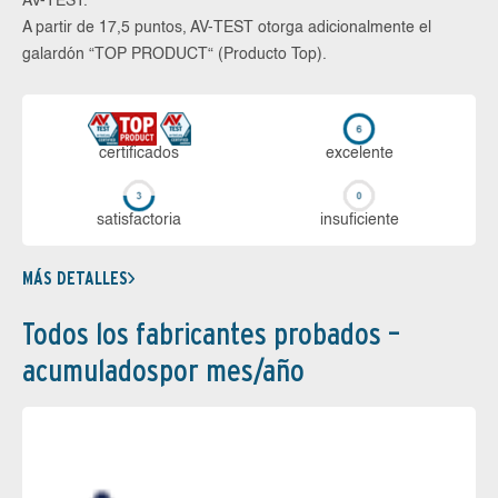
AV-TEST.
A partir de 17,5 puntos, AV-TEST otorga adicionalmente el
galardón “TOP PRODUCT“ (Producto Top).
certi­ficados
ex­ce­len­te
sa­tis­fac­to­ria
in­su­fi­cien­te
MÁS DETALLES
Todos los fabricantes probados –
acumuladospor mes/año