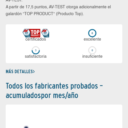
AV-TEST.
A partir de 17,5 puntos, AV-TEST otorga adicionalmente el
galardón “TOP PRODUCT“ (Producto Top).
certi­ficados
ex­ce­len­te
sa­tis­fac­to­ria
in­su­fi­cien­te
MÁS DETALLES
Todos los fabricantes probados –
acumuladospor mes/año