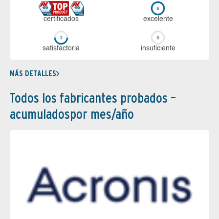
certi­ficados
ex­ce­len­te
sa­tis­fac­to­ria
in­su­fi­cien­te
MÁS DETALLES
Todos los fabricantes probados –
acumuladospor mes/año