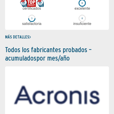
certi­ficados
ex­ce­len­te
sa­tis­fac­to­ria
in­su­fi­cien­te
MÁS DETALLES
Todos los fabricantes probados –
acumuladospor mes/año