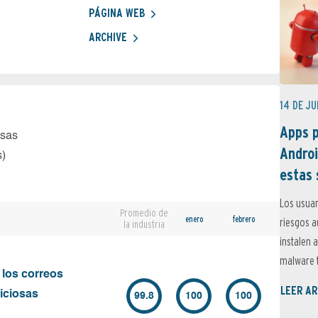
PÁGINA WEB
ARCHIVE
14 DE JU
Apps p
osas
Androi
s)
estas 
Los usuar
Promedio de
enero
febrero
riesgos 
la industria
instalen 
malware t
 los correos
LEER AR
iciosas
99.8
100
100