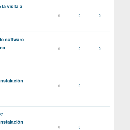
la visita a
0
0
0
e software
ema
0
0
0
instalación
0
0
de
instalación
0
0