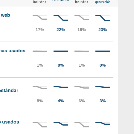
industria
industria
generación
s web
amas usados
 estándar
as usados