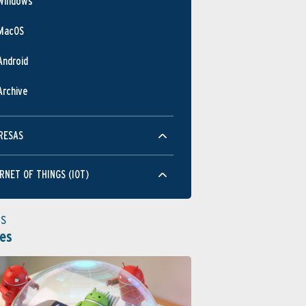
Windows
MacOS
Android
Archive
RESAS
RNET OF THINGS (IOT)
as
es