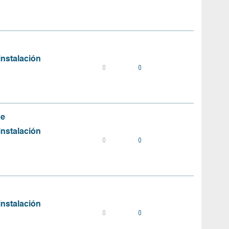
instalación
0
0
de
instalación
0
0
instalación
0
0