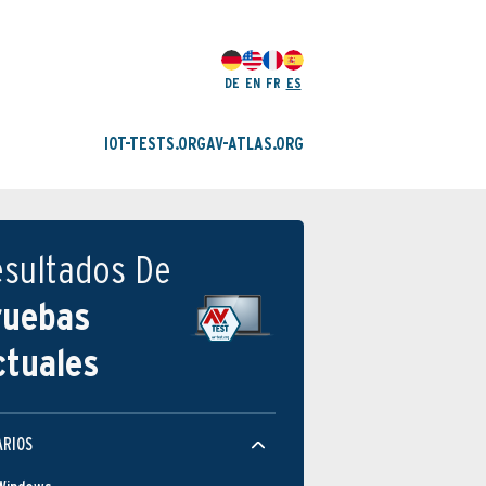
DE
EN
FR
ES
IOT-TESTS.ORG
AV-ATLAS.ORG
esultados De
ruebas
ctuales
ARIOS