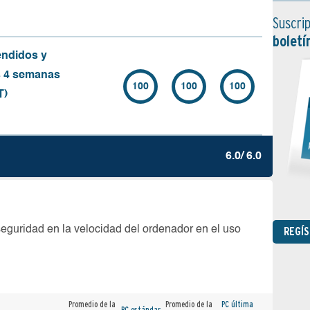
Suscrip
boletí
endidos y
s 4 semanas
100
100
100
T)
6.0/ 6.0
seguridad en la velocidad del ordenador en el uso
REGÍ
Promedio de la
Promedio de la
PC última
PC estándar