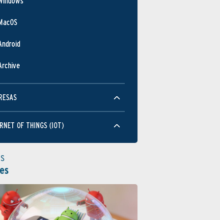
Windows
MacOS
Android
Archive
RESAS
RNET OF THINGS (IOT)
as
es