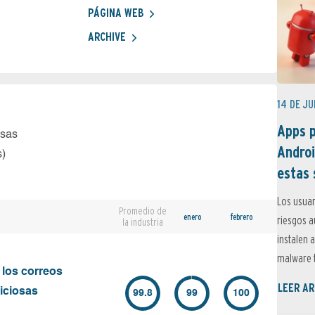
PÁGINA WEB
ARCHIVE
14 DE JU
Apps p
osas
Androi
s)
estas 
Los usuar
Promedio de
enero
febrero
riesgos 
la industria
instalen 
malware t
 los correos
LEER AR
iciosas
99.8
99
100