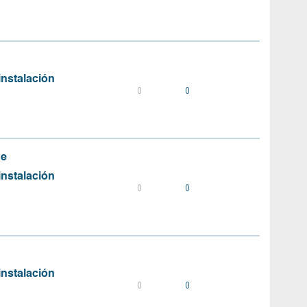
instalación
0
0
de
instalación
0
0
instalación
0
0