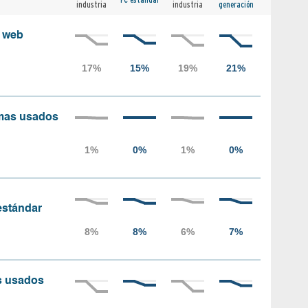
industria
industria
generación
s web
amas usados
 estándar
as usados