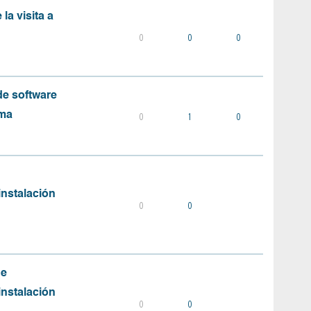
la visita a
0
0
0
e software
ema
0
1
0
instalación
0
0
de
instalación
0
0