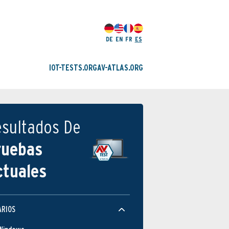
DE
EN
FR
ES
IOT-TESTS.ORG
AV-ATLAS.ORG
esultados De
ruebas
ctuales
ARIOS