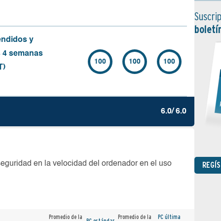
Suscrip
boletí
endidos y
s 4 semanas
100
100
100
T)
6.0/ 6.0
seguridad en la velocidad del ordenador en el uso
REGÍ
Promedio de la
Promedio de la
PC última
PC estándar