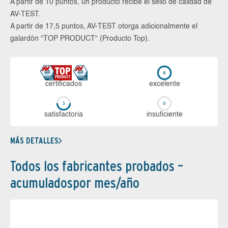
A partir de 10 puntos, un producto recibe el sello de calidad de
AV-TEST.
A partir de 17,5 puntos, AV-TEST otorga adicionalmente el
galardón “TOP PRODUCT“ (Producto Top).
certi­ficados
ex­ce­len­te
sa­tis­fac­to­ria
in­su­fi­cien­te
MÁS DETALLES
Todos los fabricantes probados –
acumuladospor mes/año