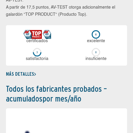
AV-TEST.
A partir de 17,5 puntos, AV-TEST otorga adicionalmente el
galardón “TOP PRODUCT“ (Producto Top).
certi­ficados
ex­ce­len­te
sa­tis­fac­to­ria
in­su­fi­cien­te
MÁS DETALLES
Todos los fabricantes probados –
acumuladospor mes/año