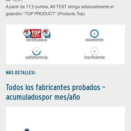
A partir de 17,5 puntos, AV-TEST otorga adicionalmente el
galardón “TOP PRODUCT“ (Producto Top).
certi­ficados
ex­ce­len­te
sa­tis­fac­to­ria
in­su­fi­cien­te
MÁS DETALLES
Todos los fabricantes probados –
acumuladospor mes/año