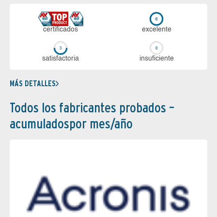
certi­ficados
ex­ce­len­te
sa­tis­fac­to­ria
in­su­fi­cien­te
MÁS DETALLES
Todos los fabricantes probados –
acumuladospor mes/año