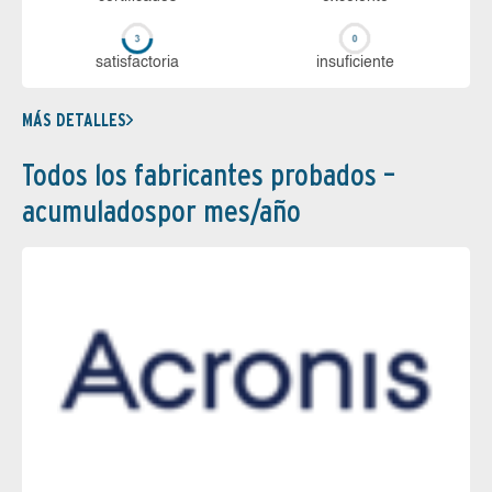
sa­tis­fac­to­ria
in­su­fi­cien­te
MÁS DETALLES
Todos los fabricantes probados –
acumuladospor mes/año