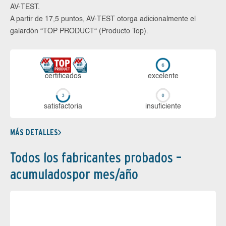
AV-TEST.
A partir de 17,5 puntos, AV-TEST otorga adicionalmente el
galardón “TOP PRODUCT“ (Producto Top).
certi­ficados
ex­ce­len­te
sa­tis­fac­to­ria
in­su­fi­cien­te
MÁS DETALLES
Todos los fabricantes probados –
acumuladospor mes/año