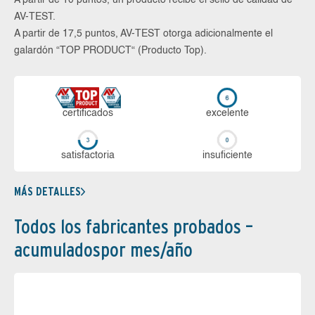
AV-TEST.
A partir de 17,5 puntos, AV-TEST otorga adicionalmente el
galardón “TOP PRODUCT“ (Producto Top).
certi­ficados
ex­ce­len­te
sa­tis­fac­to­ria
in­su­fi­cien­te
MÁS DETALLES
Todos los fabricantes probados –
acumuladospor mes/año