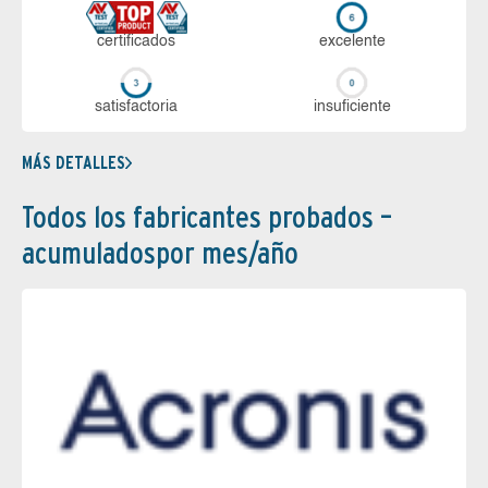
certi­ficados
ex­ce­len­te
sa­tis­fac­to­ria
in­su­fi­cien­te
MÁS DETALLES
Todos los fabricantes probados –
acumuladospor mes/año