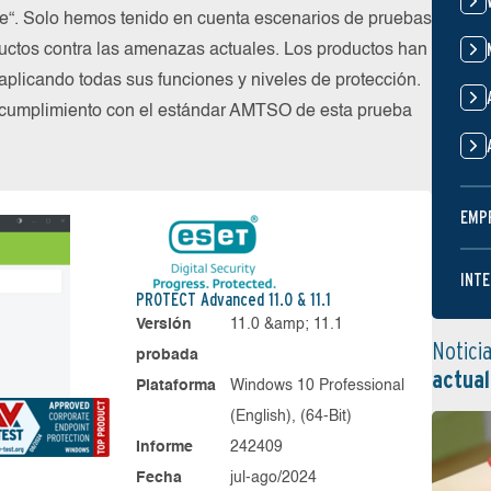
ube“. Solo hemos tenido en cuenta escenarios de pruebas
uctos contra las amenazas actuales. Los productos han
plicando todas sus funciones y niveles de protección.
 cumplimiento con el estándar AMTSO de esta prueba
EMP
INTE
PROTECT Advanced 11.0 & 11.1
Versión
11.0 &amp; 11.1
Notici
probada
actual
Plataforma
Windows 10 Professional
(English), (64-Bit)
Informe
242409
Fecha
jul-ago/2024