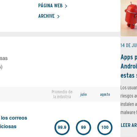
PÁGINA WEB
ARCHIVE
14 DE JU
Apps p
osas
Androi
s)
estas 
Los usuar
Promedio de
julio
agosto
riesgos 
la industria
instalen 
malware t
 los correos
LEER AR
iciosas
99.9
99
100