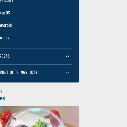
Windows
MacOS
Android
Archive
RESAS
RNET OF THINGS (IOT)
as
es