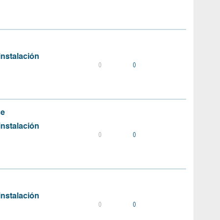
instalación
0
0
de
instalación
0
0
instalación
0
0