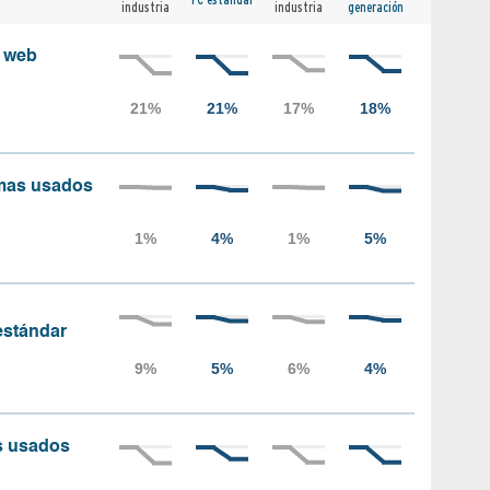
industria
industria
generación
s web
amas usados
 estándar
as usados