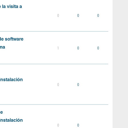
la visita a
0
0
0
e software
ema
1
0
0
instalación
0
0
de
instalación
0
0