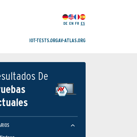
DE
EN
FR
ES
IOT-TESTS.ORG
AV-ATLAS.ORG
esultados De
ruebas
ctuales
ARIOS