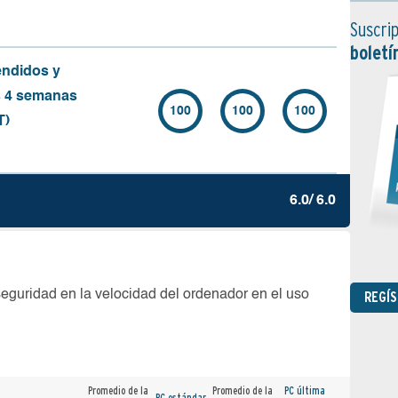
Suscrip
boletí
endidos y
s 4 semanas
100
100
100
T)
6.0/ 6.0
seguridad en la velocidad del ordenador en el uso
REGÍ
Promedio de la
Promedio de la
PC última
PC estándar