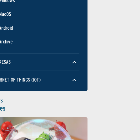
Windows
MacOS
Android
Archive
RESAS
RNET OF THINGS (IOT)
as
es