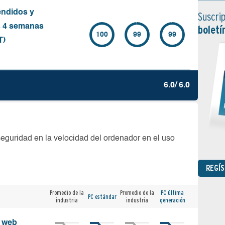
endidos y
Suscrip
s 4 semanas
boletí
100
99
99
T)
6.0/ 6.0
seguridad en la velocidad del ordenador en el uso
REGÍ
Promedio de la
Promedio de la
PC última
PC estándar
industria
industria
generación
s web