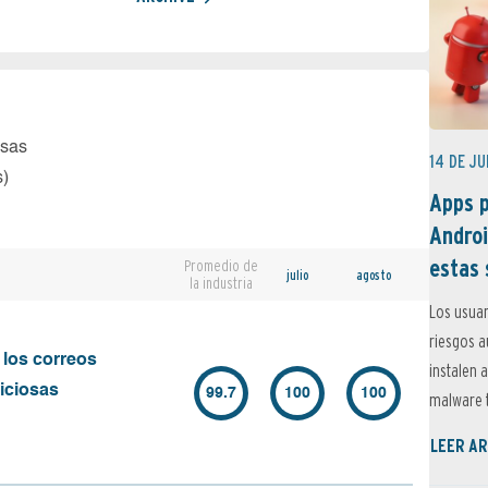
osas
14 DE JU
s)
Apps p
Androi
estas 
Promedio de
julio
agosto
la industria
Los usuar
riesgos 
 los correos
instalen 
iciosas
99.7
100
100
malware t
LEER AR