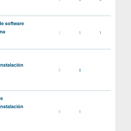
e software
ema
1
1
1
instalación
0
0
de
instalación
0
1