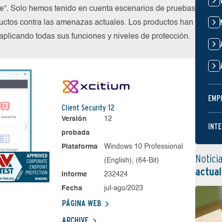
ube“. Solo hemos tenido en cuenta escenarios de pruebas
uctos contra las amenazas actuales. Los productos han
plicando todas sus funciones y niveles de protección.
EMP
Client Security 12
Versión
12
INTE
probada
Plataforma
Windows 10 Professional
Notici
(English), (64-Bit)
actual
Informe
232424
Fecha
jul-ago/2023
PÁGINA WEB
ARCHIVE