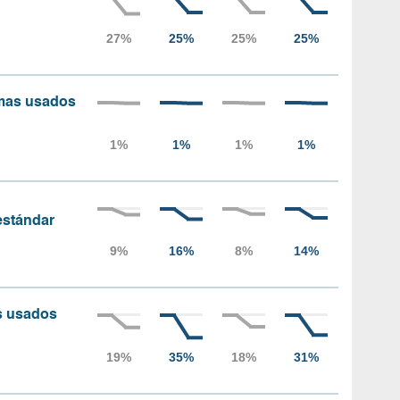
amas usados
 estándar
as usados