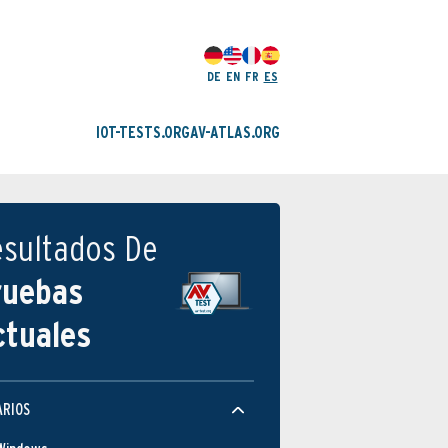
DE
EN
FR
ES
IOT-TESTS.ORG
AV-ATLAS.ORG
esultados De
ruebas
ctuales
ARIOS