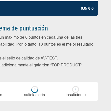
6.0/ 6.0
tema de puntuación
un máximo de 6 puntos en cada una de las tres
abilidad. Por lo tanto, 18 puntos es el mejor resultado
be el sello de calidad de AV-TEST.
rga adicionalmente el galardón “TOP PRODUCT“
te
sa­tis­fac­to­ria
in­su­fi­cien­te