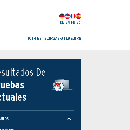
DE
EN
FR
ES
IOT-TESTS.ORG
AV-ATLAS.ORG
esultados De
ruebas
ctuales
ARIOS