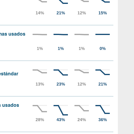
amas usados
 estándar
as usados