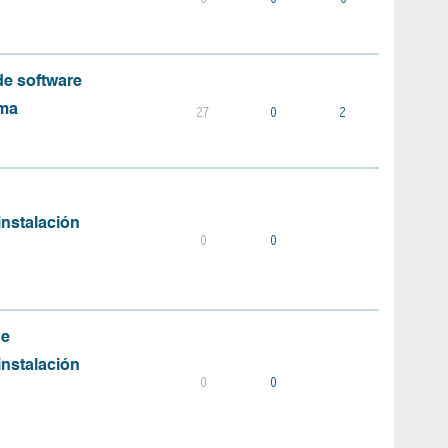
e software
ema
27
0
2
instalación
0
0
de
instalación
0
0