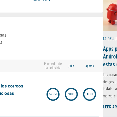
osas
14 DE JU
s)
Apps p
Androi
estas 
Promedio de
julio
agosto
la industria
Los usuar
riesgos 
 los correos
instalen 
iciosas
98.9
100
100
malware t
LEER AR