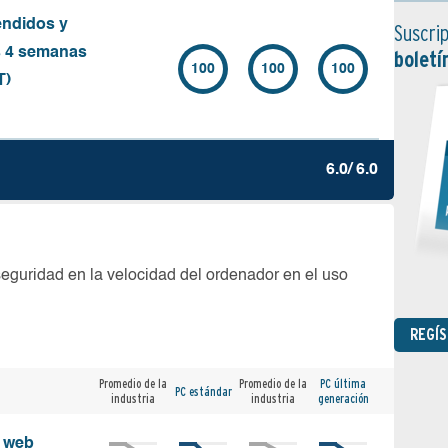
endidos y
Suscrip
s 4 semanas
boletí
100
100
100
T)
6.0/ 6.0
seguridad en la velocidad del ordenador en el uso
REGÍ
Promedio de la
Promedio de la
PC última
PC estándar
industria
industria
generación
s web