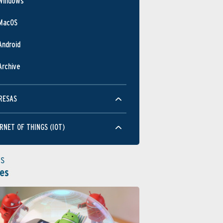
Windows
MacOS
Android
Archive
RESAS
RNET OF THINGS (IOT)
as
es