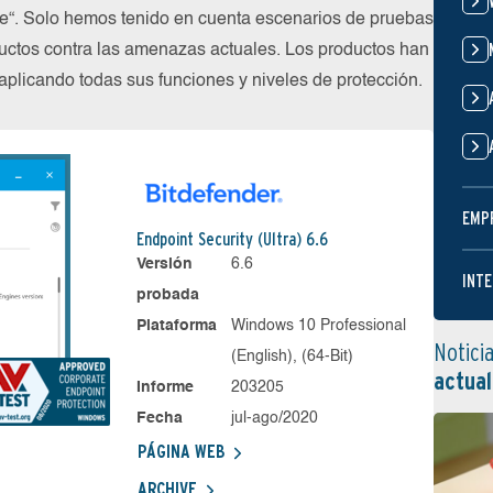
ube“. Solo hemos tenido en cuenta escenarios de pruebas
uctos contra las amenazas actuales. Los productos han
plicando todas sus funciones y niveles de protección.
EMP
Endpoint Security (Ultra) 6.6
Versión
6.6
INTE
probada
Plataforma
Windows 10 Professional
Notici
(English), (64-Bit)
actual
Informe
203205
Fecha
jul-ago/2020
PÁGINA WEB
ARCHIVE