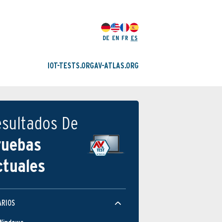
DE
EN
FR
ES
IOT-TESTS.ORG
AV-ATLAS.ORG
esultados De
ruebas
ctuales
ARIOS