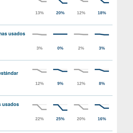
amas usados
 estándar
as usados