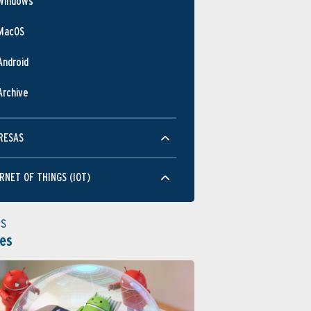
Windows
MacOS
Android
Archive
RESAS
RNET OF THINGS (IOT)
as
es