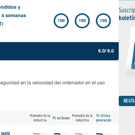
endidos y
Suscrip
s 4 semanas
boletí
100
100
100
T)
6.0/ 6.0
seguridad en la velocidad del ordenador en el uso
REGÍ
Promedio de la
Promedio de la
PC última
PC estándar
industria
industria
generación
s web