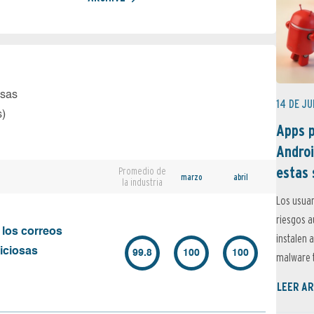
osas
14 DE JU
s)
Apps p
Androi
estas 
Promedio de
marzo
abril
la industria
Los usuar
riesgos 
 los correos
instalen 
iciosas
99.8
100
100
malware t
LEER AR