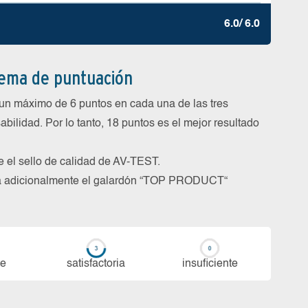
6.0/ 6.0
tema de puntuación
un máximo de 6 puntos en cada una de las tres
abilidad. Por lo tanto, 18 puntos es el mejor resultado
be el sello de calidad de AV-TEST.
rga adicionalmente el galardón “TOP PRODUCT“
te
sa­tis­fac­to­ria
in­su­fi­cien­te