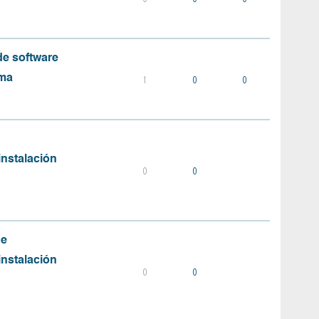
e software
ema
1
0
0
instalación
0
0
de
instalación
0
0