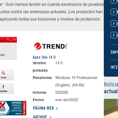
ube“. Solo hemos tenido en cuenta escenarios de pruebas
uctos contra las amenazas actuales. Los productos han
plicando todas sus funciones y niveles de protección.
EMP
Apex One 14.0
Versión
14.0
INTE
probada
Plataforma
Windows 10 Professional
Notici
(English), (64-Bit)
actual
Informe
222226
Fecha
mar-abr/2022
PÁGINA WEB
ARCHIVE