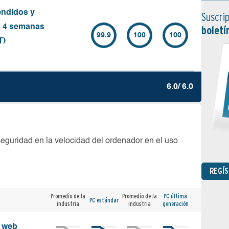
endidos y
Suscrip
s 4 semanas
boletí
99.9
100
100
T)
6.0/ 6.0
seguridad en la velocidad del ordenador en el uso
REGÍ
Promedio de la
Promedio de la
PC última
PC estándar
industria
industria
generación
s web