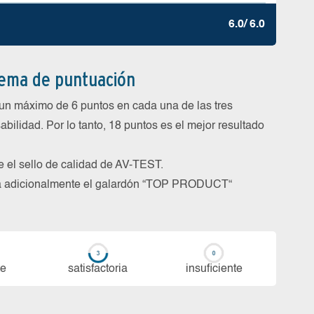
6.0/ 6.0
tema de puntuación
un máximo de 6 puntos en cada una de las tres
abilidad. Por lo tanto, 18 puntos es el mejor resultado
be el sello de calidad de AV-TEST.
rga adicionalmente el galardón “TOP PRODUCT“
te
sa­tis­fac­to­ria
in­su­fi­cien­te