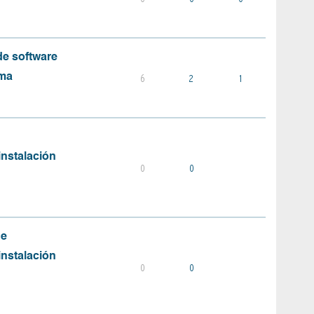
e software
ema
6
2
1
instalación
0
0
de
instalación
0
0