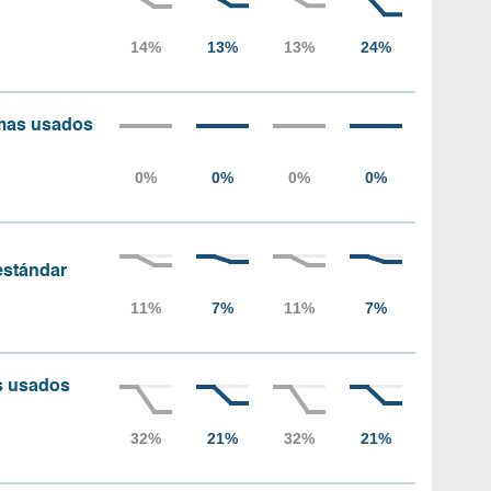
amas usados
 estándar
as usados