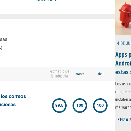
osas
14 DE JU
s)
Apps p
Androi
estas 
Promedio de
marzo
abril
la industria
Los usuar
riesgos 
 los correos
instalen 
iciosas
99.5
100
100
malware t
LEER AR