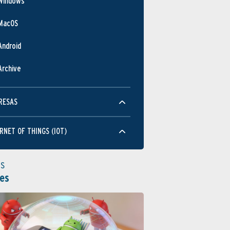
Windows
MacOS
Android
Archive
RESAS
RNET OF THINGS (IOT)
as
es