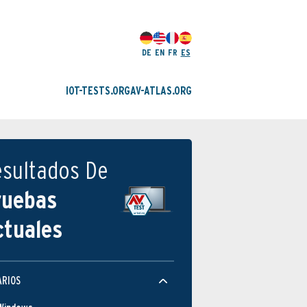
DE
EN
FR
ES
IOT-TESTS.ORG
AV-ATLAS.ORG
esultados De
ruebas
ctuales
ARIOS