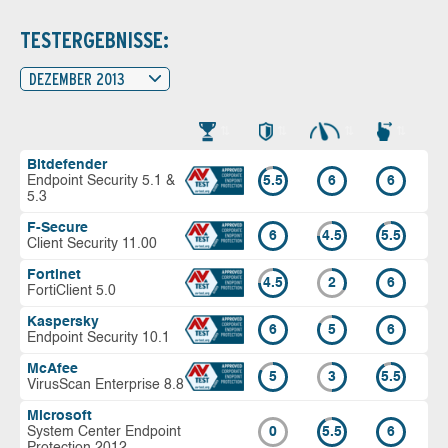
TESTERGEBNISSE:
DEZEMBER 2013
Bitdefender
Endpoint Security 5.1 &
5.5
6
6
5.3
F-Secure
6
4.5
5.5
Client Security 11.00
Fortinet
4.5
2
6
FortiClient 5.0
Kaspersky
6
5
6
Endpoint Security 10.1
McAfee
5
3
5.5
VirusScan Enterprise 8.8
Microsoft
System Center Endpoint
0
5.5
6
Protection 2012