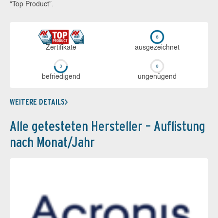
“Top Product”.
Zerti­fikate
aus­ge­zeich­net
be­frie­di­gend
un­ge­nü­gend
WEITERE DETAILS
Alle getesteten Hersteller – Auflistung
nach Monat/Jahr