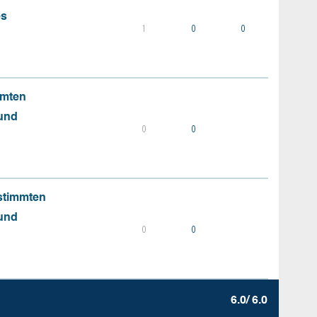
es
1
0
0
mmten
 und
0
0
stimmten
 und
0
0
6.0/ 6.0