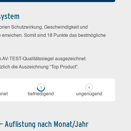
system
gorien Schutzwirkung, Geschwindigkeit und
e erreichen. Somit sind 18 Punkte das bestmögliche
m AV-TEST-Qualitätssiegel ausgezeichnet.
zlich die Auszeichnung “Top Product”.
h­net
be­frie­di­gend
un­ge­nü­gend
 – Auflistung nach Monat/Jahr