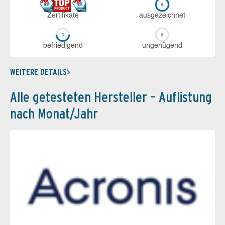
Zerti­fikate
aus­ge­zeich­net
be­frie­di­gend
un­ge­nü­gend
WEITERE DETAILS
Alle getesteten Hersteller – Auflistung
nach Monat/Jahr