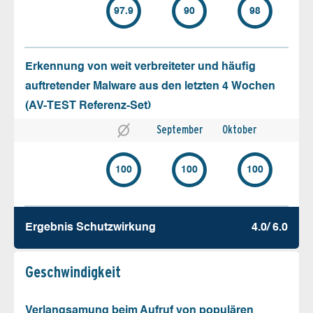
97.9
90
98
Erkennung von weit verbreiteter und häufig
auftretender Malware aus den letzten 4 Wochen
(AV-TEST Referenz-Set)
September
Oktober
100
100
100
Ergebnis Schutz­wirkung
4.0/ 6.0
Geschw­indigkeit
Verlangsamung beim Aufruf von populären