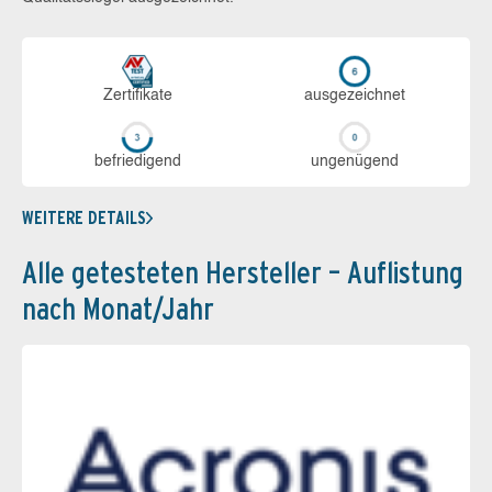
Zerti­fikate
aus­ge­zeich­net
be­frie­di­gend
un­ge­nü­gend
WEITERE DETAILS
Alle getesteten Hersteller – Auflistung
nach Monat/Jahr