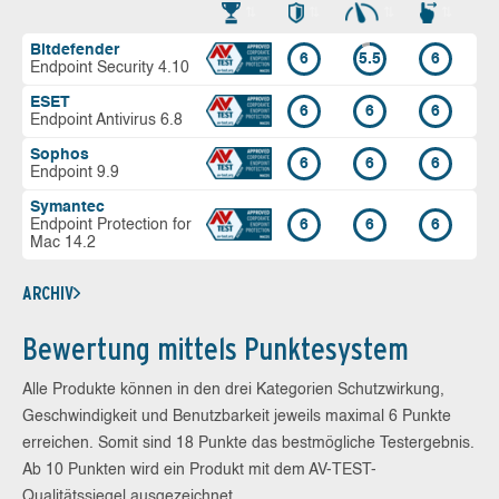
Bitdefender
6
5.5
6
Endpoint Security 4.10
ESET
6
6
6
Endpoint Antivirus 6.8
Sophos
6
6
6
Endpoint 9.9
Symantec
Endpoint Protection for
6
6
6
Mac 14.2
ARCHIV
Bewertung mittels Punktesystem
Alle Produkte können in den drei Kategorien Schutzwirkung,
Geschwindigkeit und Benutzbarkeit jeweils maximal 6 Punkte
erreichen. Somit sind 18 Punkte das bestmögliche Testergebnis.
Ab 10 Punkten wird ein Produkt mit dem AV-TEST-
Qualitätssiegel ausgezeichnet.