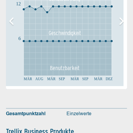
12
Geschw­indigkeit
6
Benutz­barkeit
MÄR
AUG
MÄR
SEP
MÄR
SEP
MÄR
DEZ
Gesamtpunktzahl
Einzelwerte
Trellix Business Produkte